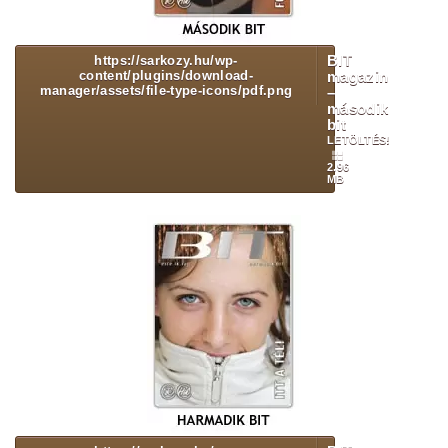
https://sarkozy.hu/wp-
BIT
content/plugins/download-
magazin
manager/assets/file-type-icons/pdf.png
–
második
bit
LETÖLTÉS!
2.96
MB