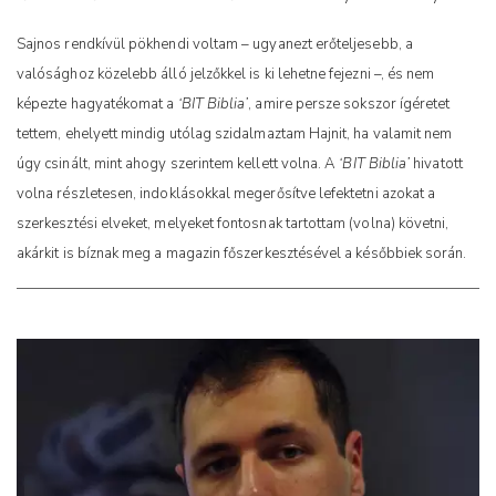
Sajnos rendkívül pökhendi voltam – ugyanezt erőteljesebb, a
valósághoz közelebb álló jelzőkkel is ki lehetne fejezni –, és nem
képezte hagyatékomat a
‘BIT Biblia’
, amire persze sokszor ígéretet
tettem, ehelyett mindig utólag szidalmaztam Hajnit, ha valamit nem
úgy csinált, mint ahogy szerintem kellett volna. A
‘BIT Biblia’
hivatott
volna részletesen, indoklásokkal megerősítve lefektetni azokat a
szerkesztési elveket, melyeket fontosnak tartottam (volna) követni,
akárkit is bíznak meg a magazin főszerkesztésével a későbbiek során.