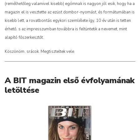
(remélhetőleg valamivel kisebb) egómnak is nagyon jól esik, hogy ha a
magazin el is vesztette az ezüst dombor-nyomást, és formátumában is
kisebb lett, a rovatbontás egykori szemlélete így, 10 év után is tetten
érhető, s az impresszumban továbbra is feltüntetik a nevemet, mint
alapító főszerkesztőt.
Köszönöm, srácok. Megtiszteltek vele.
A BIT magazin első évfolyamának
letöltése