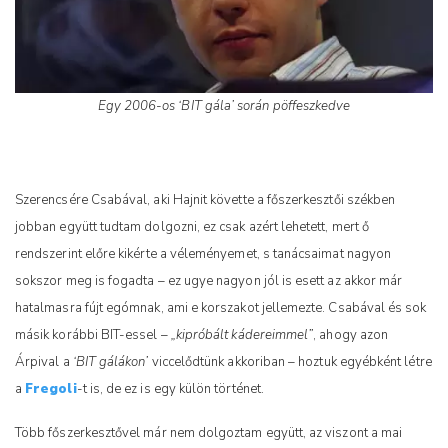
Egy 2006-os ‘BIT gála’ során pöffeszkedve
Szerencsére Csabával, aki Hajnit követte a főszerkesztői székben
jobban együtt tudtam dolgozni, ez csak azért lehetett, mert ő
rendszerint előre kikérte a véleményemet, s tanácsaimat nagyon
sokszor meg is fogadta – ez ugye nagyon jól is esett az akkor már
hatalmasra fújt egómnak, ami e korszakot jellemezte. Csabával és sok
másik korábbi BIT-essel –
„kipróbált kádereimmel”
, ahogy azon
Árpival a
‘BIT gálákon’
viccelődtünk akkoriban – hoztuk egyébként létre
a
Fregoli
-t is, de ez is egy külön történet.
Több főszerkesztővel már nem dolgoztam együtt, az viszont a mai