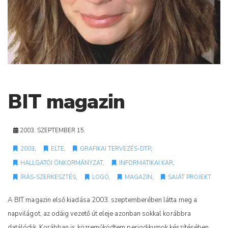
BIT magazin
2003. SZEPTEMBER 15.
2003
,
ELTE
,
GRAFIKAI TERVEZÉS-DTP
,
HALLGATÓI ÖNKORMÁNYZAT
,
INFORMATIKAI KAR
,
ÍRÁS-SZERKESZTÉS
,
LOGÓ
,
MAGAZIN
,
SAJÁT PROJEKT
A BIT magazin első kiadása 2003. szeptemberében látta meg a
napvilágot, az odáig vezető út eleje azonban sokkal korábbra
datálódik. Korábban is közreműködtem periodikumok készítésében,