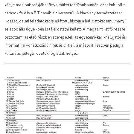
kényelmes buborékjába, figyelmüket fordítsuk humán, azaz kulturális
hatások felé is a BIT hasábjain keresztül. A kiadvány természetesen
‘közszolgálati feladatokat is ellátott’, hiszen a hallgatókat tanulmányi
és szociális ügyeikben is tájékoztatni kellett. A magazint két fő részre
osztottam, az első részben szerepeltek az egyetemi-kari-hallgatói és
informatikai vonatkozású hírek és cikkek, a második részben pedig a
kulturális jellegű rovatok foglaltak helyet.