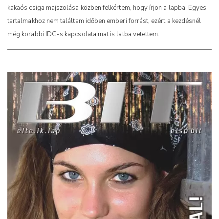
kakaós csiga majszolása közben felkértem, hogy írjon a lapba. Egyes
tartalmakhoz nem találtam időben emberi forrást, ezért a kezdésnél
még korábbi IDG-s kapcsolataimat is latba vetettem.