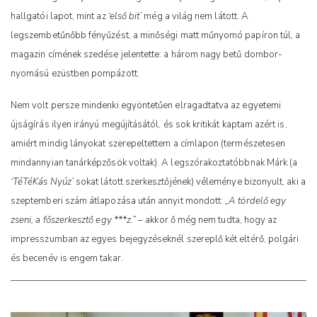
hallgatói lapot, mint az
‘első bit’
még a világ nem látott. A
legszembetűnőbb fényűzést, a minőségi matt műnyomó papíron túl, a
magazin címének szedése jelentette: a három nagy betű dombor-
nyomású ezüstben pompázott.
Nem volt persze mindenki egyöntetűen elragadtatva az egyetemi
újságírás ilyen irányú megújításától, és sok kritikát kaptam azért is,
amiért mindig lányokat szerepeltettem a címlapon (természetesen
mindannyian tanárképzősök voltak). A legszórakoztatóbbnak Márk (a
‘TéTéKás Nyúz’
sokat látott szerkesztőjének) véleménye bizonyult, aki a
szeptemberi szám átlapozása után annyit mondott:
„A tördelő egy
zseni, a főszerkesztő egy ***z.”
– akkor ő még nem tudta, hogy az
impresszumban az egyes bejegyzéseknél szereplő két eltérő, polgári
és becenév is engem takar.