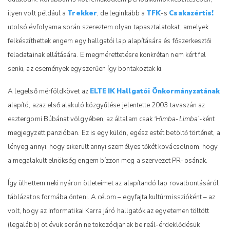
ilyen volt például a
Trekker
, de leginkább a
TFK
-s
Csakazértis!
utolsó évfolyama során szereztem olyan tapasztalatokat, amelyek
felkészíthettek engem egy hallgatói lap alapítására és főszerkesztői
feladatainak ellátására. E megmérettetésre konkrétan nem kért fel
senki, az események egyszerűen így bontakoztak ki.
A legelső mérföldkövet az
ELTE
IK
Hallgatói Önkormányzatának
alapító, azaz első alakuló közgyűlése jelentette 2003 tavaszán az
esztergomi Búbánat völgyében, az általam csak
‘Himba-Limba’
-ként
megjegyzett panzióban. Ez is egy külön, egész estét betöltő történet, a
lényeg annyi, hogy sikerült annyi személyes tőkét kovácsolnom, hogy
a megalakult elnökség engem bízzon meg a szervezet PR-osának.
Így ülhettem neki nyáron ötleteimet az alapítandó lap rovatbontásáról
táblázatos formába önteni. A célom – egyfajta kultúrmisszióként – az
volt, hogy az Informatikai Karra járó hallgatók az egyetemen töltött
(legalább) öt évük során ne tokozódjanak be reál-érdeklődésük