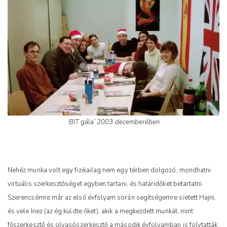
‘BIT gála’ 2003 decemberében
Nehéz munka volt egy fizikailag nem egy térben dolgozó, mondhatni
virtuális szerkesztőséget egyben tartani, és határidőket betartatni.
Szerencsémre már az első évfolyam során segítségemre sietett Hajni,
és vele Inez (az ég küldte őket), akik a megkezdett munkát, mint
főszerkesztő és olvasószerkesztő a második évfolyamban is folytatták.