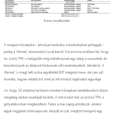
Korai rovatbontás
A magazin közepére – amolyan kiadvány a kiadványban jelleggel –
pedig a
‘KerneL’
elnevezésű rovat került. Ezt arra használtam fel, hogy
mi, (volt) TFK-s hallgatók még hallathassuk egy ideig a szavunkat, és
beszámoljunk az általunk fontosnak vélt eseményekről, témákról. A
‘KerneL’
(~mag) lett volna egyébként BIT magazin neve, de Levi azt
mondta, legyen inkább bit, mint az információ legkisebb egysége.
Az, hogy 32 oldalnyi tartalom minden hónapban rendelkezésre álljon,
rengeteg ember munkáját kívánta. A toborzást már az utolsó TFK-s
gólyatáborban megkezdtem, Feles a mai napig emlékszik, amikor
egyik reggelen (másnaposan, elnyűtt arccal, megtört hangon) egy