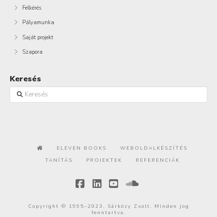
Felkérés
Pályamunka
Saját projekt
Szapora
Keresés
Keresés
ELEVEN BOOKS
WEBOLDALKÉSZÍTÉS
TANÍTÁS
PROJEKTEK
REFERENCIÁK
Facebook
LinkedIn
YouTube
SoundCloud
Copyright © 1995–2023, Sárközy Zsolt. Minden jog
fenntartva.