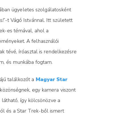
jában ügyeletes szolgálatosként
s!’
-t Vágó Istvánnal. Itt született
ek-es témával, ahol a
eményeket. A felhasználói
k tévé, íróasztal is rendelkezésre
tem, és munkába fogtam.
jú találkozót a
Magyar Star
 a közönségnek, egy kamera viszont
 látható, így kölcsönözve a
l és a Star Trek-ből ismert