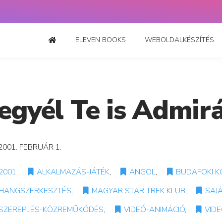
ELEVEN BOOKS
WEBOLDALKÉSZÍTÉS
egyél Te is Admirá
2001. FEBRUÁR 1.
2001
,
ALKALMAZÁS-JÁTÉK
,
ANGOL
,
BUDAFOKI K
HANGSZERKESZTÉS
,
MAGYAR STAR TREK KLUB
,
SAJÁ
SZEREPLÉS-KÖZREMŰKÖDÉS
,
VIDEÓ-ANIMÁCIÓ
,
VID