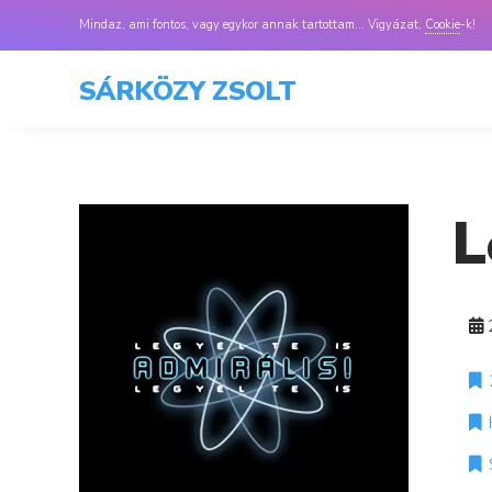
Mindaz, ami fontos, vagy egykor annak tartottam... Vigyázat,
Cookie
-k!
SÁRKÖZY ZSOLT
L