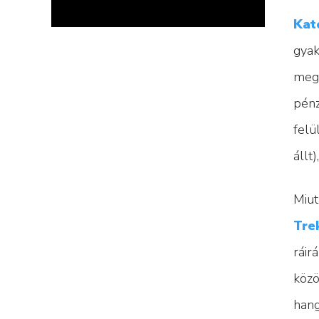
Kat
gyak
meg 
pénz
felü
állt
Miut
Tre
ráir
közö
hang