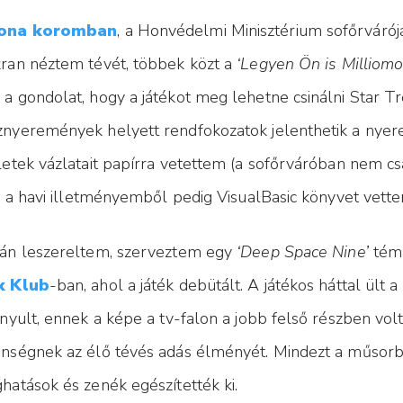
ona koromban
, a Honvédelmi Minisztérium sofőrváró
ran néztem tévét, többek közt a
‘Legyen Ön is Milliomo
a gondolat, hogy a játékot meg lehetne csinálni Star Tr
nyeremények helyett rendfokozatok jelenthetik a nyer
letek vázlatait papírra vetettem (a sofőrváróban nem csa
), a havi illetményemből pedig VisualBasic könyvet vet
án leszereltem, szerveztem egy
‘Deep Space Nine’
témá
k Klub
-ban, ahol a játék debütált. A játékos háttal ült
ányult, ennek a képe a tv-falon a jobb felső részben volt
nségnek az élő tévés adás élményét. Mindezt a műsorbó
hatások és zenék egészítették ki.