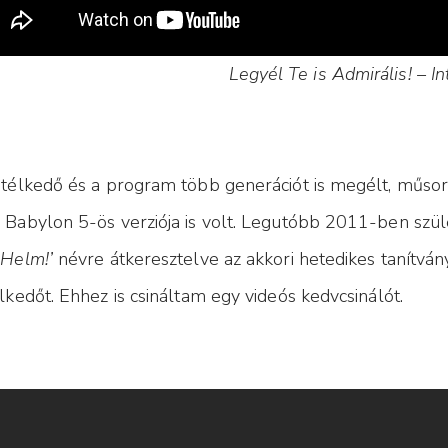
Legyél Te is Admirális! – In
télkedő és a program több generációt is megélt, műsorr
Babylon 5-ös verziója is volt. Legutóbb 2011-ben szüle
Helm!’
névre átkeresztelve az akkori hetedikes tanítvá
lkedőt. Ehhez is csináltam egy videós kedvcsinálót.