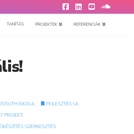
Facebook
LinkedIn
YouTube
SoundCl
TANÍTÁS
PROJEKTEK
REFERENCIÁK
lis!
OSSUTH ISKOLA
,
FEJLESZTÉS-UI
,
T PROJEKT
,
EÓKÉSZÍTÉS-SZERKESZTÉS