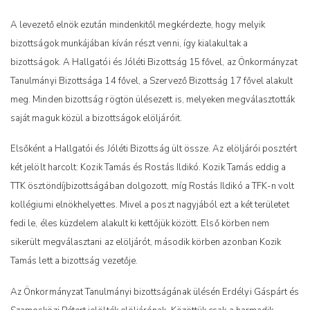
A levezető elnök ezután mindenkitől megkérdezte, hogy melyik
bizottságok munkájában kíván részt venni, így kialakultak a
bizottságok. A Hallgatói és Jóléti Bizottság 15 fővel, az Önkormányzat
Tanulmányi Bizottsága 14 fővel, a Szervező Bizottság 17 fővel alakult
meg. Minden bizottság rögtön ülésezett is, melyeken megválasztották
saját maguk közül a bizottságok elöljáróit.
Elsőként a Hallgatói és Jóléti Bizottság ült össze. Az elöljárói posztért
két jelölt harcolt: Kozik Tamás és Rostás Ildikó. Kozik Tamás eddig a
TTK ösztöndíjbizottságában dolgozott, míg Rostás Ildikó a TFK-n volt
kollégiumi elnökhelyettes. Mivel a poszt nagyjából ezt a két területet
fedi le, éles küzdelem alakult ki kettőjük között. Első körben nem
sikerült megválasztani az elöljárót, második körben azonban Kozik
Tamás lett a bizottság vezetője.
Az Önkormányzat Tanulmányi bizottságának ülésén Erdélyi Gáspárt és