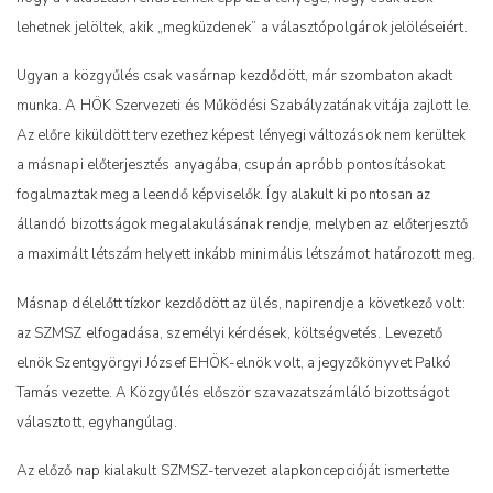
lehetnek jelöltek, akik „megküzdenek” a választópolgárok jelöléseiért.
Ugyan a közgyűlés csak vasárnap kezdődött, már szombaton akadt
munka. A HÖK Szervezeti és Működési Szabályzatának vitája zajlott le.
Az előre kiküldött tervezethez képest lényegi változások nem kerültek
a másnapi előterjesztés anyagába, csupán apróbb pontosításokat
fogalmaztak meg a leendő képviselők. Így alakult ki pontosan az
állandó bizottságok megalakulásának rendje, melyben az előterjesztő
a maximált létszám helyett inkább minimális létszámot határozott meg.
Másnap délelőtt tízkor kezdődött az ülés, napirendje a következő volt:
az SZMSZ elfogadása, személyi kérdések, költségvetés. Levezető
elnök Szentgyörgyi József EHÖK-elnök volt, a jegyzőkönyvet Palkó
Tamás vezette. A Közgyűlés először szavazatszámláló bizottságot
választott, egyhangúlag.
Az előző nap kialakult SZMSZ-tervezet alapkoncepcióját ismertette