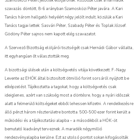
Szamosközi Pétert jelölték elöljárónak. Közöttük csak a harmadik
szavazás döntött, 8-6 arányban Szamosközi Péter javára. A Kari
Tanács három hallgatói helyéért négy jelölt indult, közülük a Kari
Tanács tagjai lettek: Sasvári Péter, Szabady Péter és Toplak József.
Gödöny Péter sajnos nem kapott elég szavazatot.
A Szervező Bizottság elöljárói tisztségét csak Hernádi Gábor vállalta,
itt egyhangúan őt választották meg.
A bizottsági ülések után a költségvetés vitája következett. F.-Nagy
Levente az EHÖK által biztosított ötmillió forint sorsáról nyújtott be
elképzelést. Tájékoztatta a tagokat, hogy a költségvetés csak
ideiglenes, azért van szükség most a döntésre, hogy a nyári időszak
alatt a felmerülő költségeket ebből lehessen kifizetni. A rendelkezésre
álló pénzt három részterületre bontotta. 500-500 ezer forint került a
működési és a tájékoztatási alapba – a másodikból a HÖK-öt
bemutató kiadványt terveznek. A maradék négymillió
rendezvényalapba kerülne. Ezt az utolsó pontot sokan kifogásolták