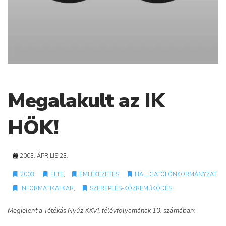
Megalakult az IK
HÖK!
2003. ÁPRILIS 23.
2003
,
ELTE
,
EMLÉKEZETES
,
HALLGATÓI ÖNKORMÁNYZAT
,
INFORMATIKAI KAR
,
SZEREPLÉS-KÖZREMŰKÖDÉS
Megjelent a Tétékás Nyúz XXVI. félévfolyamának 10. számában: