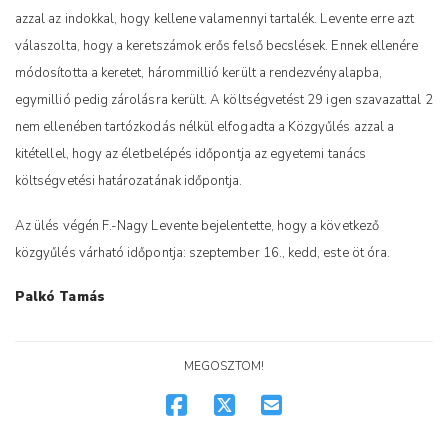
azzal az indokkal, hogy kellene valamennyi tartalék. Levente erre azt
válaszolta, hogy a keretszámok erős felső becslések. Ennek ellenére
módosította a keretet, hárommillió került a rendezvényalapba,
egymillió pedig zárolásra került. A költségvetést 29 igen szavazattal 2
nem ellenében tartózkodás nélkül elfogadta a Közgyűlés azzal a
kitétellel, hogy az életbelépés időpontja az egyetemi tanács
költségvetési határozatának időpontja.
Az ülés végén F.-Nagy Levente bejelentette, hogy a következő
közgyűlés várható időpontja: szeptember 16., kedd, este öt óra.
Palkó Tamás
MEGOSZTOM!