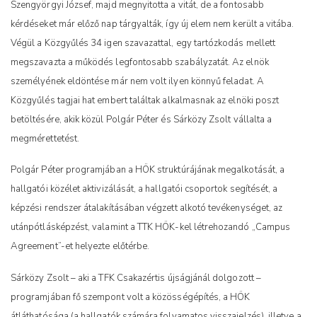
Szengyörgyi József, majd megnyitotta a vitát, de a fontosabb
kérdéseket már előző nap tárgyalták, így új elem nem került a vitába.
Végül a Közgyűlés 34 igen szavazattal, egy tartózkodás mellett
megszavazta a működés legfontosabb szabályzatát. Az elnök
személyének eldöntése már nem volt ilyen könnyű feladat. A
Közgyűlés tagjai hat embert találtak alkalmasnak az elnöki poszt
betöltésére, akik közül Polgár Péter és Sárközy Zsolt vállalta a
megmérettetést.
Polgár Péter programjában a HÖK struktúrájának megalkotását, a
hallgatói közélet aktivizálását, a hallgatói csoportok segítését, a
képzési rendszer átalakításában végzett alkotó tevékenységet, az
utánpótlásképzést, valamint a TTK HÖK-kel létrehozandó „Campus
Agreement”-et helyezte előtérbe.
Sárközy Zsolt – aki a TFK Csakazértis újságjánál dolgozott –
programjában fő szempont volt a közösségépítés, a HÖK
átláthatósága (a hallgatók számára folyamatos visszajelzés), illetve a