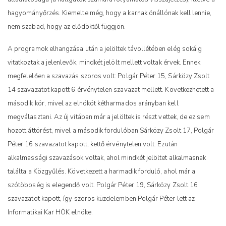
hagyományőrzés. Kiemelte még, hogy a karnak önállónak kell lennie,
nem szabad, hogy az elődöktől függjön.
A programok elhangzása után a jelöltek távollétében elég sokáig
vitatkoztak a jelenlevők, mindkét jelölt mellett voltak érvek. Ennek
megfelelően a szavazás szoros volt: Polgár Péter 15, Sárközy Zsolt
14 szavazatot kapott 6 érvénytelen szavazat mellett. Következhetett a
második kör, mivel az elnököt kétharmados arányban kell
megválasztani. Az új vitában már a jelöltek is részt vettek, de ez sem
hozott áttörést, mivel a második fordulóban Sárközy Zsolt 17, Polgár
Péter 16 szavazatot kapott, kettő érvénytelen volt. Ezután
alkalmassági szavazások voltak, ahol mindkét jelöltet alkalmasnak
találta a Közgyűlés. Következett a harmadik forduló, ahol már a
szótöbbség is elegendő volt. Polgár Péter 19, Sárközy Zsolt 16
szavazatot kapott, így szoros küzdelemben Polgár Péter lett az
Informatikai Kar HÖK elnöke.