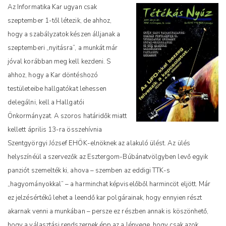
Az Informatika Kar ugyan csak
szeptember 1-től létezik, de ahhoz,
hogy a szabályzatok készen álljanak a
szeptemberi „nyitásra”, a munkát már
jóval korábban meg kell kezdeni. S
ahhoz, hogy a Kar döntéshozó
testületeibe hallgatókat lehessen
delegálni, kell a Hallgatói
Önkormányzat. A szoros határidők miatt
kellett április 13-ra összehívnia
Szentgyörgyi József EHÖK-elnöknek az alakuló ülést. Az ülés
helyszínéül a szervezők az Esztergom-Búbánatvölgyben levő egyik
panziót szemelték ki, ahova – szemben az eddigi TTK-s
„hagyományokkal” – a harminchat képviselőből harmincöt eljött. Már
ez jelzésértékű lehet a leendő kar polgárainak, hogy ennyien részt
akarnak venni a munkában – persze ez részben annak is köszönhető,
hogy a választási rendszernek épp az a lényege, hogy csak azok