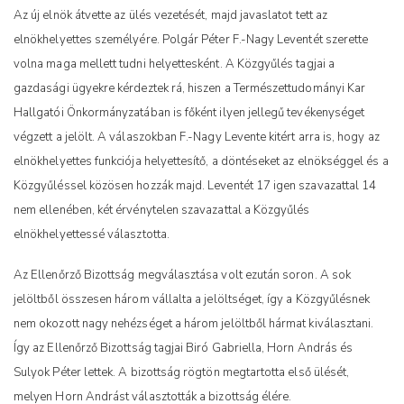
Az új elnök átvette az ülés vezetését, majd javaslatot tett az
elnökhelyettes személyére. Polgár Péter F.-Nagy Leventét szerette
volna maga mellett tudni helyettesként. A Közgyűlés tagjai a
gazdasági ügyekre kérdeztek rá, hiszen a Természettudományi Kar
Hallgatói Önkormányzatában is főként ilyen jellegű tevékenységet
végzett a jelölt. A válaszokban F.-Nagy Levente kitért arra is, hogy az
elnökhelyettes funkciója helyettesítő, a döntéseket az elnökséggel és a
Közgyűléssel közösen hozzák majd. Leventét 17 igen szavazattal 14
nem ellenében, két érvénytelen szavazattal a Közgyűlés
elnökhelyettessé választotta.
Az Ellenőrző Bizottság megválasztása volt ezután soron. A sok
jelöltből összesen három vállalta a jelöltséget, így a Közgyűlésnek
nem okozott nagy nehézséget a három jelöltből hármat kiválasztani.
Így az Ellenőrző Bizottság tagjai Biró Gabriella, Horn András és
Sulyok Péter lettek. A bizottság rögtön megtartotta első ülését,
melyen Horn Andrást választották a bizottság élére.