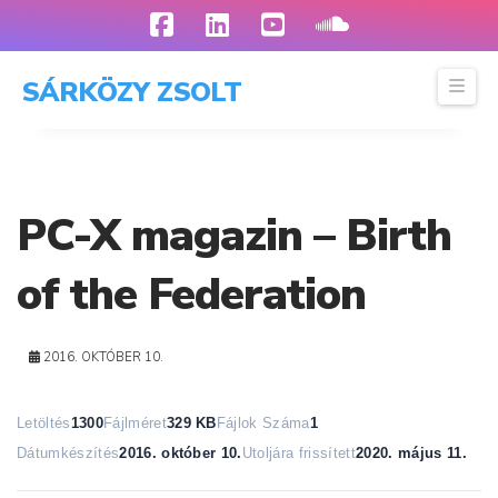
Facebook
LinkedIn
YouTube
SoundCloud
Navi
SÁRKÖZY ZSOLT
PC-X magazin – Birth
of the Federation
2016. OKTÓBER 10.
Letöltés
1300
Fájlméret
329 KB
Fájlok Száma
1
Dátumkészítés
2016. október 10.
Utoljára frissített
2020. május 11.