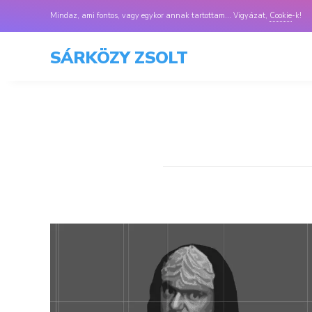
Mindaz, ami fontos, vagy egykor annak tartottam... Vigyázat,
Cookie
-k!
SÁRKÖZY ZSOLT